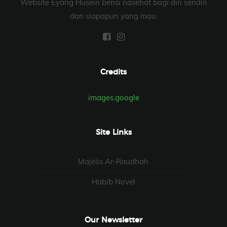
Website Eyang Husein berisi nasehat bagi diri sendiri
dan siapapun yang mau.
Credits
images.google
Site Links
Majelis Ar-Raudhah
Habib Novel
Our Newsletter