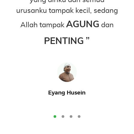
kau
yang diriku dan semua
Sen
urusanku tampak kecil, sedang
ka
AGUNG
Allah tampak
dan
PENTING
Eyang Husein